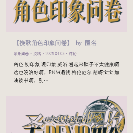
【挽歌角色印象问卷】 by 匿名
印象问卷
投稿
2025-04-03
评论
角色 初印象 现印象 威洛 看起来脑子不太健康啊
这也没治好啊，RNM退钱 格伦厄尔 萌呀宝宝 加
油读书啊，别…