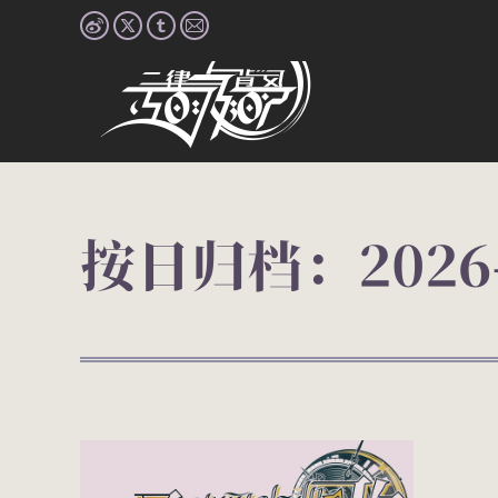
Weibo
X
Tumblr
Mail
page
page
page
page
opens
opens
opens
opens
in
in
in
in
new
new
new
new
window
window
window
window
按日归档：
2026