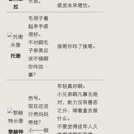
节哀。
感觉未来堪忧。
拉
毛领子看
起来手感
很好。
不对啊毛
侯哥你咋了侯哥。
子审美应
托谢
该不错啊
你咋回
事？
年轻真好啊。
小兄弟啊凡事无绝
伤号。
对，能力没有善恶
现在还流
之分，端看拿去做
行男妈妈
什么。
带娃？
不要觉得成年人久
小——钢
黎赫特