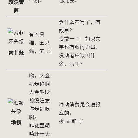
一拼。
哪儿去。
玫沃蕾
茵
为什么不写了，有
故事？
有五只
发散一下：如果文
猫，五只
字也有歌的力量，
猫，五 只
索菲娅
发动者应该叫什
么，写手？
呦，大金
毛是你啊
大金毛!之
前没注意
冲动消费是会遭报
你是红眼
应的。
啊。
极 品 凯 子
维顿
咋花里胡
哨还垂头