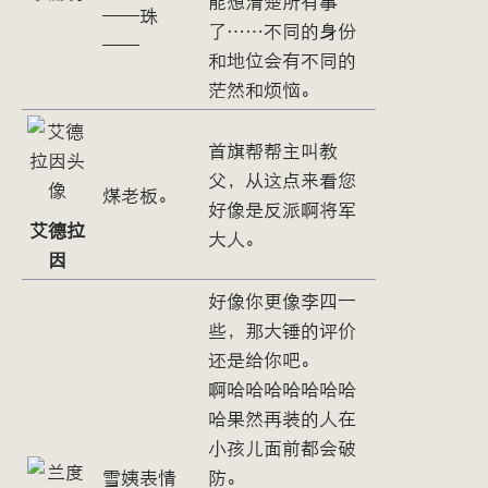
能想清楚所有事
——珠
了……不同的身份
——
和地位会有不同的
茫然和烦恼。
首旗帮帮主叫教
父，从这点来看您
煤老板。
好像是反派啊将军
艾德拉
大人。
因
好像你更像李四一
些，那大锤的评价
还是给你吧。
啊哈哈哈哈哈哈哈
哈果然再装的人在
小孩儿面前都会破
雪姨表情
防。