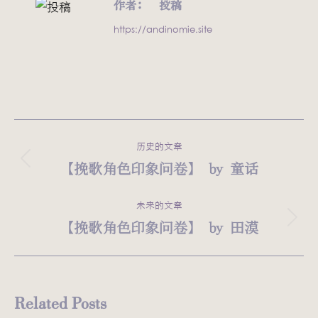
作者：
投稿
https://andinomie.site
文
历史的文章
章
【挽歌角色印象问卷】 by 童话
历
史
导
的
未来的文章
航
文
【挽歌角色印象问卷】 by 田漠
未
章：
来
的
文
Related Posts
章：