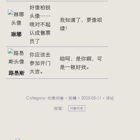
好像柏锐
头像……
我知道了，更像呗
哦对不起
绿！
认成售票
琳娜
员了
你应该去
呦呵，是你啊，可
参加开门
是一顿好找。
大吉。
路易斯
Category:
印象问卷
投稿
2025-05-11
评论
标签：
印象问卷