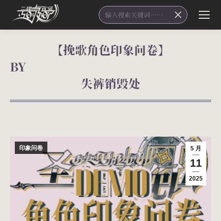
Search:
【挽歌角色印象问卷】
B
失裤销毁处
您在这里：
印象问卷
5 月
11
2025