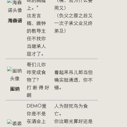
上。”
用又）
这发言
（负父之罪之后又
海森诺
稿，晚钟
一次子承父业兄终
的教导主
弟及）
任不找你
当继承人
屈才了。
哥们儿你
咋变成食
看起来吊儿郎当但
物了？
确实挺通透，你不
打 断 得 好
错。
图纳
啊
DEMO里
人为财死鸟为食
你是不是
亡。
在酒会上
你这眼光算好还是