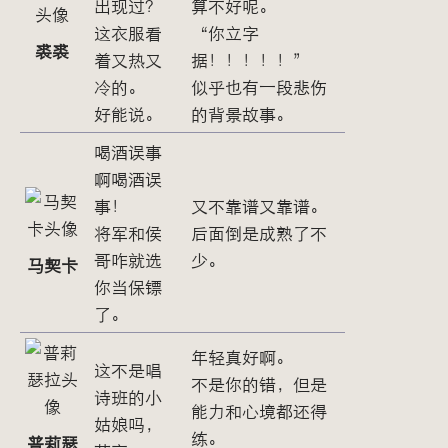
出现过？
算不好呢。
这衣服看
“你立字
裘裘
着又热又
据！！！！！”
冷的。
似乎也有一段悲伤
好能说。
的背景故事。
喝酒误事
啊喝酒误
事！
又不靠谱又靠谱。
将军和侯
后面倒是成熟了不
哥咋就选
少。
马契卡
你当保镖
了。
年轻真好啊。
这不是唱
不是你的错，但是
诗班的小
能力和心境都还得
姑娘吗，
练。
普莉瑟