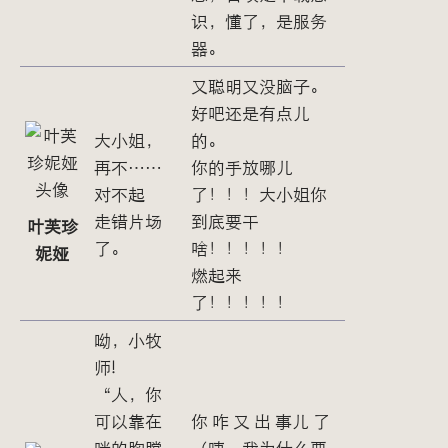
识，懂了，是服务
器。
又聪明又没脑子。
好吧还是有点儿
大小姐，
的。
再不……
你的手放哪儿
对不起
了！！！大小姐你
走错片场
到底要干
叶芙珍
了。
啥！！！！！
妮娅
燃起来
了！！！！！
呦，小牧
师!
“人，你
可以靠在
你 咋 又 出 事儿 了
咪的胸膛
（咦，我为什么要