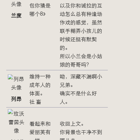
包你猜是
以及你和诫拉的互
哪个8》
动怎么总有种逢场
兰度
作戏的感觉，虽然
联手糊弄小孩儿的
时候还挺有默契
的。
所以小兰会是小姑
娘的哥哥吗？
维持一种
呦，深藏不漏啊小
成年人的
兄弟。
体面。
确实不是什么好
列昂
社 畜
人。
看起来和
收回上文。
爱丽芙有
你背景也干净不到