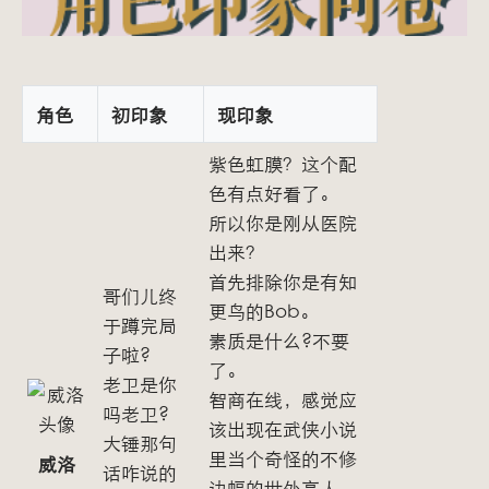
角色
初印象
现印象
紫色虹膜？这个配
色有点好看了。
所以你是刚从医院
出来？
首先排除你是有知
哥们儿终
更鸟的Bob。
于蹲完局
素质是什么?不要
子啦?
了。
老卫是你
智商在线，感觉应
吗老卫?
该出现在武侠小说
大锤那句
里当个奇怪的不修
威洛
话咋说的
边幅的世外高人，