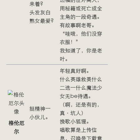
来着?
用秘籍或死亡成全
头发灰白
主角的一段奇遇。
熟女最爱?
有故事啊老哥。
“哇哦，他们没穿
衣服！”
我知道了，你是老
叶。
年轻真好啊。
什么英雄救美什么
二选一什么魔法少
女无be待遇。
（啊，还是有的，
挺精神一
真·坑人）
小伙儿。
挽歌小狐狸。
格伦厄
唱歌算是上传信
尔
息，召唤是下载意