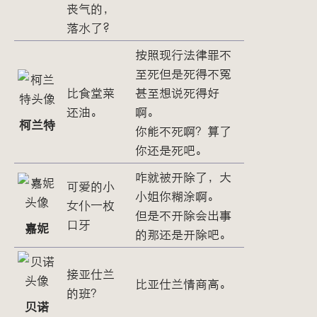
丧气的，
落水了?
按照现行法律罪不
至死但是死得不冤
比食堂菜
甚至想说死得好
还油。
啊。
柯兰特
你能不死啊？算了
你还是死吧。
咋就被开除了，大
可爱的小
小姐你糊涂啊。
女仆一枚
但是不开除会出事
口牙
嘉妮
的那还是开除吧。
接亚仕兰
比亚仕兰情商高。
的班？
贝诺