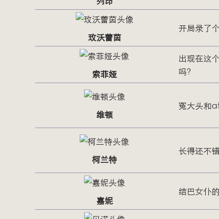
列昂
开局录了
玫沃蕾茵
出现在这
吗？
索菲娅
冤大头和a
维顿
长得还不
柯兰特
结巴女仆
嘉妮