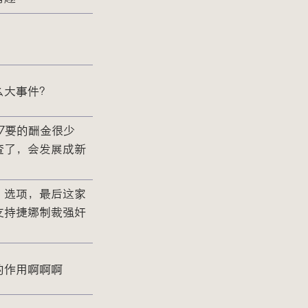
么大事件？
87要的酬金很少
查了，会发展成新
”选项，最后这家
支持捷娜制裁强奸
的作用啊啊啊