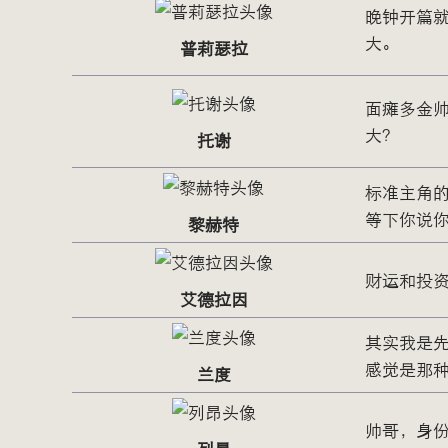
晚钟开篇
大。
普莉瑟拉
面瘫多金
大？
托谢
标准主角
等下你说
黎赫特
财运和投
艾德拉因
其实我是
感觉是那
兰度
帅哥，身