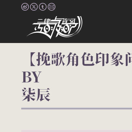
Weibo
X
Tumblr
Mail
page
page
page
page
opens
opens
opens
opens
in
in
in
in
new
new
new
new
window
window
window
window
【挽歌角色印象
柒辰