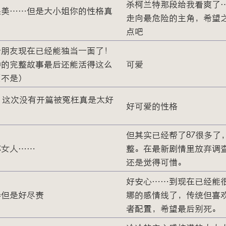
杀柯兰特那段给我看爽了
很美……但是大小姐你的性格真
走向最危险的主角，希望
点吧
老朋友现在已经能独当一面了！
钟的完整故事最后还能活得这么
可爱
（不是）
，这次没有开篇被冤枉真是太好
好可爱的性格
但其实已经帮了87很多了
坏女人……
整。在最新剧情里放弃调
还是觉得可惜。
好安心……到现在已经能
惨但是好尽责
娜的感情线了，传统但喜
者配置，希望最后别死。