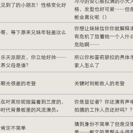
冷冷的安心感拉满的小大
就见到了的小朋友！性格变化好
格，发型也好可爱……但
能会黑化呢（）
你想让妹妹信你你就解释
帅哥，等下原来兄妹年轻差这么
有危机了放着她一个人什
危险啊……
的乐天派朋友，你立绘好帅……
所以你和普莉瑟拉的具体
你养父母是谁？
家人怎么了
资眼光很差的老登
关键时刻能救人的老登
先在叶芙珍妮娅篇看到兰度的，
你是显征者？你还演有声
种时代背景板里的风流演员。
拍摄的工作人员还好吗？
猜到身份不简单了但是没
份肯定不简单
单……斯文的黑帮头头很