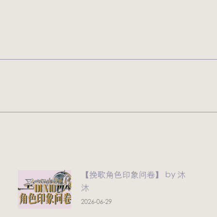
未
来
的
文
章：
【挽歌角色印象问卷】 by 沐
沐
2026-06-29