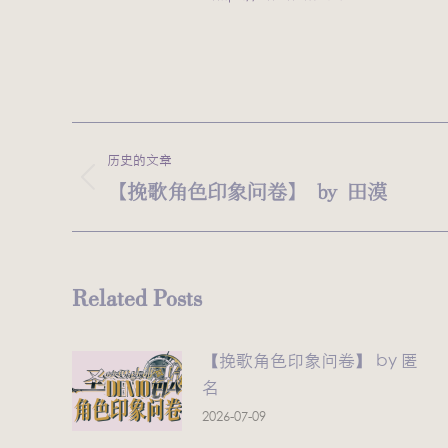
文
历史的文章
章
【挽歌角色印象问卷】 by 田漠
历
史
导
的
航
文
Related Posts
章：
【挽歌角色印象问卷】 by 匿
名
2026-07-09