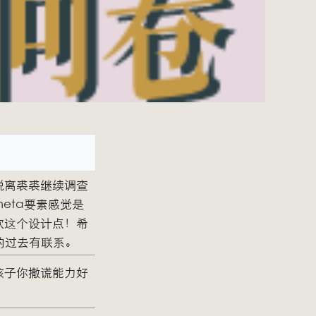
脱离裘裘继续调查
eta要素感觉是
欢这个设计点！希
的过去有联系。
孩子你撒谎能力好