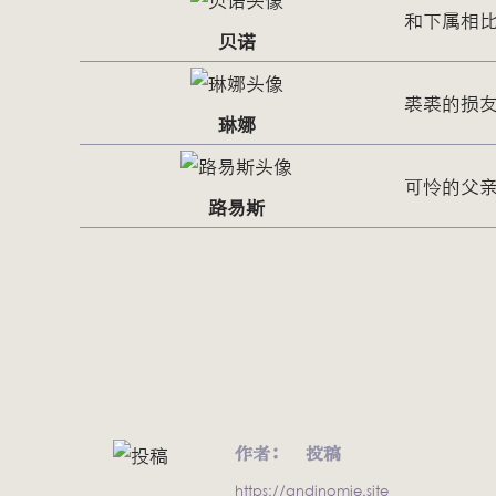
和下属相
贝诺
裘裘的损
琳娜
可怜的父
路易斯
作者：
投稿
https://andinomie.site