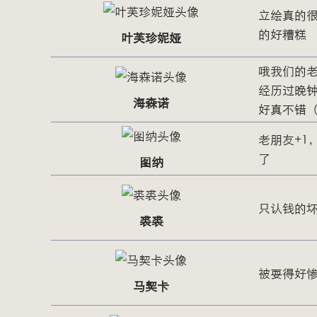
立绘真的
的好糟糕
叶芙珍妮娅
哦我们的
经历过晚
海森诺
好真不错
老朋友+1
了
图纳
只认钱的
裘裘
被耍得好
马契卡