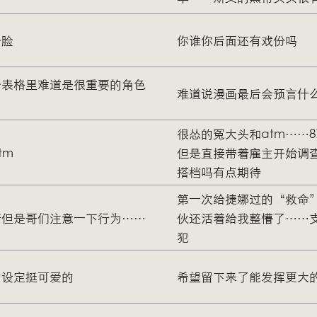
个脸
你谁你后面还有戏份吗
个表格里难道是很重要的角色
难道说漫画最后会预言什
很怂的冤大头和atm……
tm
但是直接带着雇主开始调
搭档吗有点期待
第一次给捷娜过的“救命
错但是哥们注意一下行为……
伙还活着给我整懵了……
犯
的设定挺可爱的
希望留下来了能发挥更大