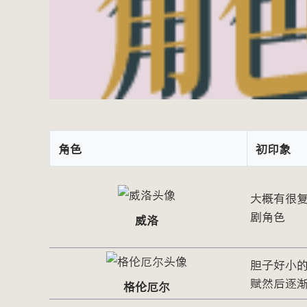
角色
初印象
大概有很
剧角色
威洛
胆子好小
赋然后逐
格伦厄尔