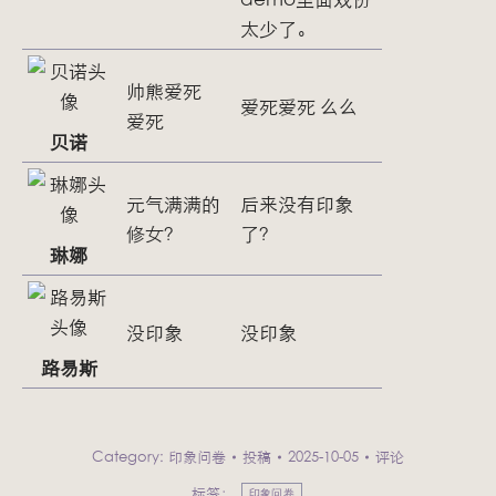
太少了。
帅熊爱死
爱死爱死 么么
爱死
贝诺
元气满满的
后来没有印象
修女？
了？
琳娜
没印象
没印象
路易斯
Category:
印象问卷
投稿
2025-10-05
评论
标签：
印象问卷