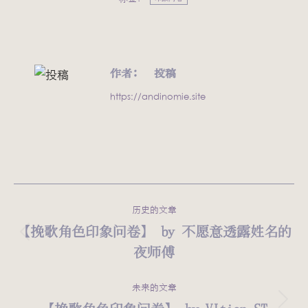
作者：
投稿
https://andinomie.site
文
历史的文章
章
【挽歌角色印象问卷】 by 不愿意透露姓名的
历
夜师傅
导
史
的
航
未来的文章
文
未