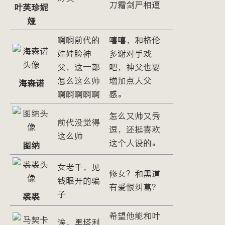
刀霜剑严相逼
叶芙珍妮
娅
啊啊前代的
嘻嘻，和格伦
娃娃脸神
多谢对手戏
父，这一部
吧，神父也要
怎么这么帅
增加点人父
海森诺
啊啊啊啊啊
感。
怎么又帅又秀
前代没觉得
逗，还挺喜欢
这么帅
这个人设的。
图纳
女老千，见
修女？和黑道
钱眼开的骗
有爱恨纠葛？
子
裘裘
希望他能和叶
诶，黑塔利