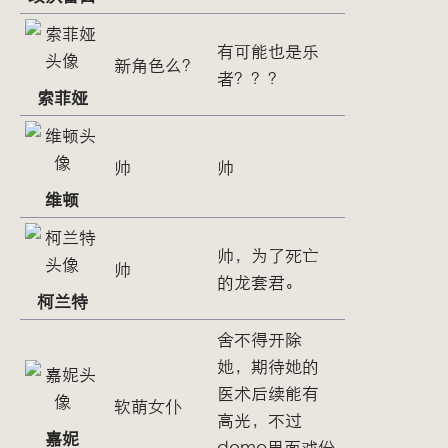
有可能也是乐
新角色么？
者？？？
索菲娅
帅
帅
维顿
帅，为了死亡
帅
的龙套君。
柯兰特
舍不得开除
她，期待她的
医术后续能有
软萌女仆
高光，不过
嘉妮
demo里面戏份