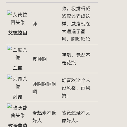
帅，我觉得威
洛应该弄成这
帅
样，威洛现在
太邋遢了画
艾德拉因
风，啊哈哈哈
噢哟，竟然不
真帅啊
是花瓶
兰度
好喜欢这个人
帅啊啊啊啊
设风格，画风
啊
赞。
列昂
看起来不像
感觉还是不太
好人
像好人。
玫沃蕾茵