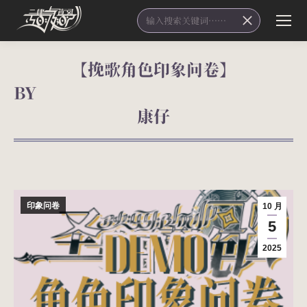
Search:
【挽歌角色印象问卷】
B
康仔
您在这里：
印象问卷
10 月
5
2025