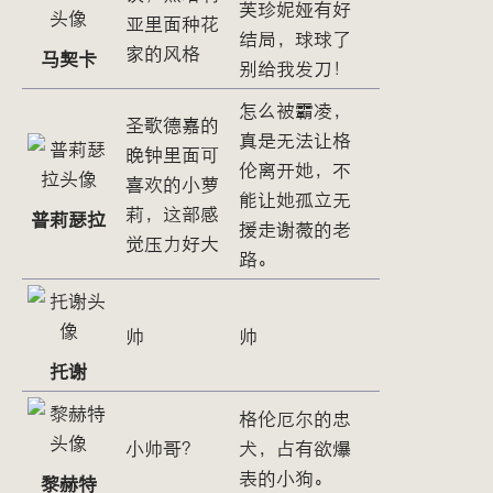
芙珍妮娅有好
亚里面种花
结局，球球了
家的风格
马契卡
别给我发刀！
怎么被霸凌，
圣歌德嘉的
真是无法让格
晚钟里面可
伦离开她，不
喜欢的小萝
能让她孤立无
莉，这部感
普莉瑟拉
援走谢薇的老
觉压力好大
路。
帅
帅
托谢
格伦厄尔的忠
小帅哥？
犬，占有欲爆
表的小狗。
黎赫特