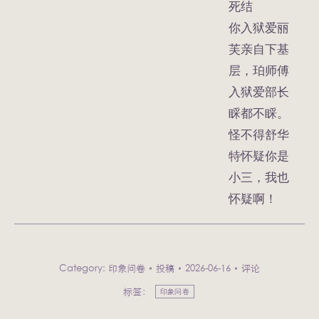
死结
你入狱爱丽
芙亲自下基
层，珀师傅
入狱爱部长
睬都不睬。
怪不得舒华
特怀疑你是
小三，我也
怀疑啊！
Category:
印象问卷
投稿
2026-06-16
评论
标签：
印象问卷