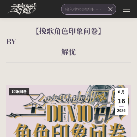
Search:
【挽歌角色印象问卷】
B
解忧
您在这里：
印象问卷
6 月
16
2026