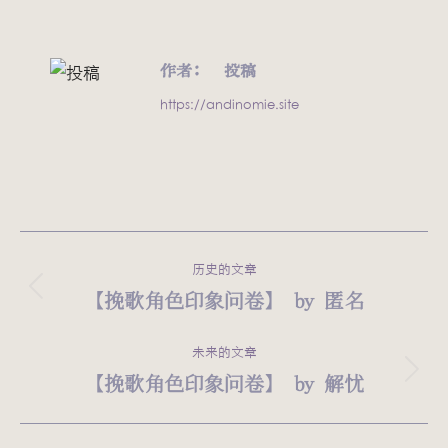
作者：
投稿
https://andinomie.site
文
历史的文章
章
【挽歌角色印象问卷】 by 匿名
历
史
导
的
未来的文章
航
文
【挽歌角色印象问卷】 by 解忧
未
章：
来
的