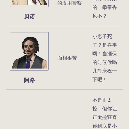
的没用警察
的一拳带香
贝诺
风不？
小崽子死
了？是喜事
啊！当酒保
面相很苦
的时候偷喝
几瓶庆祝一
阿路
下吧！
不是正太
控，但你让
正太控狂喜
你到底是小