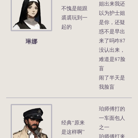
姐出来我还
不愧是能跟
以为护士姐
裘裘玩到一
是你，还疑
起的
惑不是早出
琳娜
来了吗咋87
没认出来，
难道是87脸
盲
闹了半天是
我脸盲
珀师傅打的
一车面包人
经典“原来
之一
是这样啊”
珀师傅打来