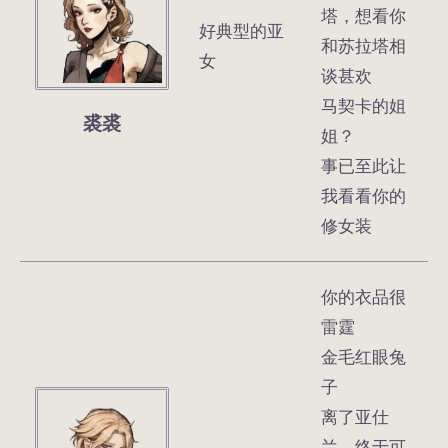
塔，想看你
好典型的亚
和苏拉塔相
女
谈甚欢
马契卡的姐
裘裘
姐？
事已至此让
我看看你的
修女装
你的衣品很
雷霆
金毛红眼兔
子
离了亚仕
兰，终于可