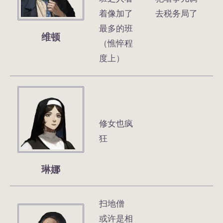
着像加了
去税务局了
最多的班
维顿
（憔悴程
度上）
修女也疯
狂
琳娜
扫地僧
或许是相