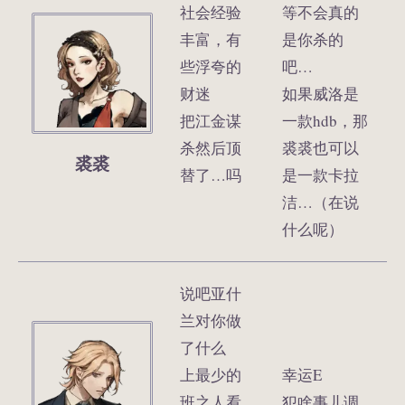
社会经验
等不会真的
丰富，有
是你杀的
些浮夸的
吧…
财迷
如果威洛是
把江金谋
一款hdb，那
杀然后顶
裘裘也可以
裘裘
替了…吗
是一款卡拉
洁…（在说
什么呢）
说吧亚什
兰对你做
了什么
上最少的
幸运E
班之人看
犯啥事儿调