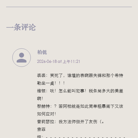
一条评论
柏锐
表
2026-06-18 at 上午11:21
示:
裘裘：笑死了，谁填的表啊跟失裤和那个希特
勒坐一桌！！！
维顿：呔！怎么能叫犯事！税务局多大的美差
啊！
黎赫特：？若阿柏就是如此简单粗暴阁下又该
如何应对！
普莉瑟拉：我方法师但开了友伤（。
索菲
娅：。。。。。。。。。。。。。。。。。。。。。