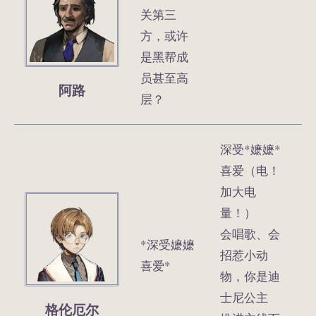
关第三
方，或许
是黑帮成
员甚至高
阿路
层？
深受*嬷嬷*
喜爱（电！
加大电
量！）
会唱歌、会
*深受嬷嬷
招惹小动
喜爱*
物，你是迪
士尼公主
格伦厄尔