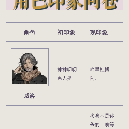
角色
初印象
现印象
神神叨叨
哈里杜博
男大姐
阿。
威洛
噢噢不是你
杀的…噢等