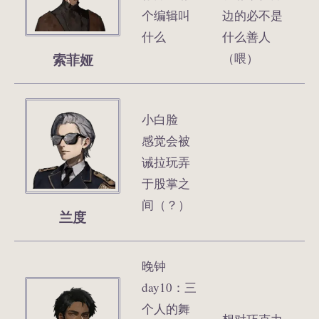
个编辑叫
边的必不是
什么
什么善人
索菲娅
（喂）
小白脸
感觉会被
诫拉玩弄
于股掌之
间（？）
兰度
晚钟
day10：三
个人的舞