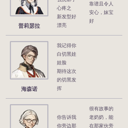
靠谱且令人
心疼之
安心，妹宝
新发型好
好
普莉瑟拉
漂亮
我记得你
白切黑娃
娃脸
期待这次
的切黑发
海森诺
挥
很有故事的
你告诉我
老奶奶，能
你旁边那
在那家伙旁