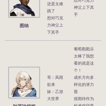
想对巧克力
还是太难
神父上下其
跳了
手
想对巧克
图纳
力神父上
下其手
葡萄戳戳乐
太棒了我想
看的就是这
个！
哥：风雨
成长方向多
欲来
样化的潜力
妹：乙游
股
大世界
很期待作为
标准保守贵