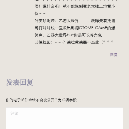
喂！说什么呢！就不能说倒霉老太摊上地雷小
伙……
叶芙珍妮娅：乙游大世界！！！我昨天看托谢
哥打妹妹线一直发出卧槽OTOME GAME的爆
笑声，乙游大世界but你是可攻略角色
艾德拉因：……？德拉蒙德罪不至此（？？？
回复
发表回复
你的电子邮件地址不会被公开
*
为必填字段
评论