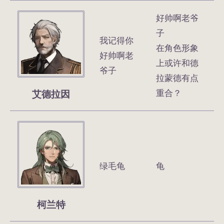
好帅啊老爷
子
我记得你
在角色形象
好帅啊老
上或许和德
爷子
拉蒙德有点
艾德拉因
重合？
绿毛龟
龟
柯兰特