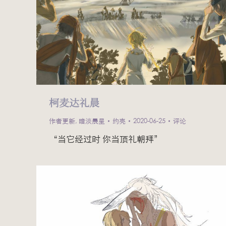
柯麦达礼晨
作者更新
,
暗淡晨星
约壳
2020-06-25
评论
“当它经过时 你当顶礼朝拜”