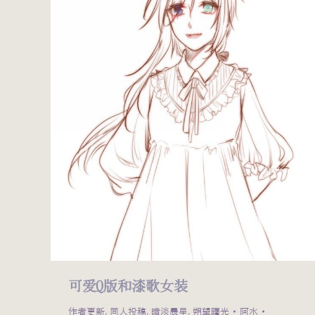
可爱Q版和漆歌女装
作者更新
,
同人投稿
,
暗淡晨星
,
朔望曙光
阿水