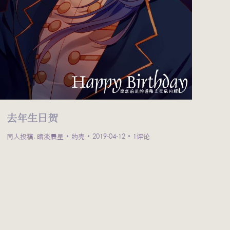
去年生日贺
同人投稿
,
暗淡晨星
约壳
2019-04-12
1评论