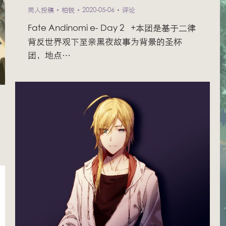
同人投稿
柏锐
2020-05-06
评论
Fate Andinomi e- Day 2 +本团是基于二律
背反世界观下至亲黑夜故事为背景的圣杯
团，地点…