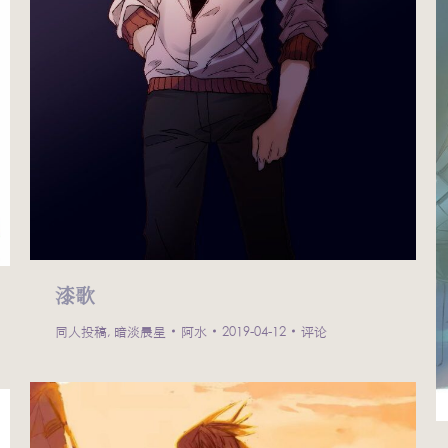
漆歌
同人投稿
,
暗淡晨星
阿水
2019-04-12
评论