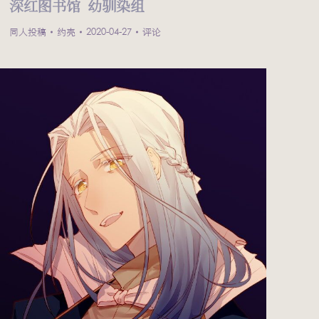
深红图书馆 幼驯染组
同人投稿
约壳
2020-04-27
评论