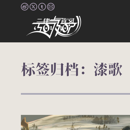
Weibo
X
Tumblr
Mail
page
page
page
page
opens
opens
opens
opens
in
in
in
in
new
new
new
new
window
window
window
window
标签归档：
漆歌