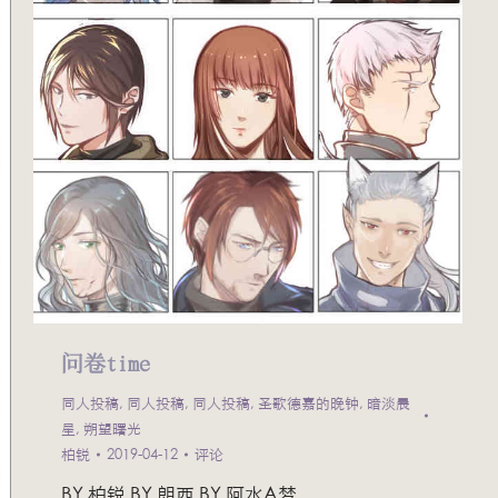
问卷time
同人投稿
,
同人投稿
,
同人投稿
,
圣歌德嘉的晚钟
,
暗淡晨
星
,
朔望曙光
柏锐
2019-04-12
评论
BY 柏锐 BY 朗西 BY 阿水A梦