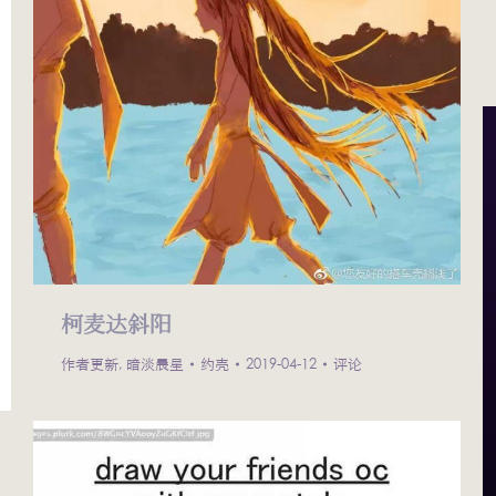
柯麦达斜阳
作者更新
,
暗淡晨星
约壳
2019-04-12
评论