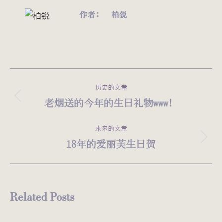
作者：
柏锐
文
历史的文章
章
老烟送的今年的生日礼物www！
历
史
导
的
未来的文章
航
文
18年的爱丽芙生日贺
未
章：
来
的
文
Related Posts
章：