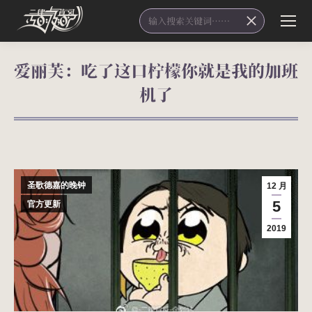
Search:
爱丽芙：吃了这口柠檬你就是我的加班
机了
您在这里：
圣歌德嘉的晚钟
12 月
5
官方更新
2019