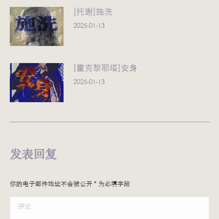
[托谢]施洗
2025-01-13
[霍克黎耶塔]安身
2025-01-13
发表回复
你的电子邮件地址不会被公开
*
为必填字段
评论