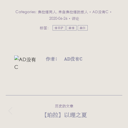
Categories:
弗拉塔同人
,
来自弗拉塔的旅人
AD没有C
2020-06-26
评论
标签：
修菲萨
赫修
赫尔
作者：
AD没有C
文
历史的文章
章
【珀拉】以理之夏
历
史
导