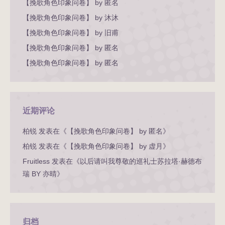
【挽歌角色印象问卷】 by 匿名
【挽歌角色印象问卷】 by 沐沐
【挽歌角色印象问卷】 by 旧甫
【挽歌角色印象问卷】 by 匿名
【挽歌角色印象问卷】 by 匿名
近期评论
柏锐
发表在《
【挽歌角色印象问卷】 by 匿名
》
柏锐
发表在《
【挽歌角色印象问卷】 by 虚月
》
Fruitless
发表在《
以后请叫我尊敬的巡礼士苏拉塔·赫德布
瑞 BY 亦晴
》
归档