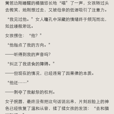
篱笆边刚睡醒的橘猫悠长地“喵”了一声，女孩转过头
去微笑，她刚想过去，又被母亲的低语吸引了注意力。
“我见过他。”女人瞳孔中深藏的情绪终于倾泻而出，
如丝缕般渺远。
女孩愣住：“他？”
“他指点了我的方向。”
——听得到我的声音吗？
“纠正了我进食的障碍。”
——但现在的情况，已经违背了因果律的本质。
“他还……”
——剥夺了我献祭的权利。
女子抿唇，最终没有把这句话说出来，片刻后脸上的神
色已经恢复了温和从容，揉了揉女孩的发顶：“去和猫