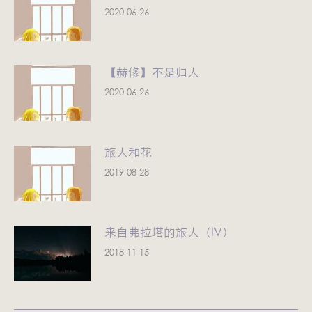
2020-06-26
【赫修】不是归人
2020-06-26
旅人和花
2019-08-28
来自弗拉塔的旅人（IV）
2018-11-15