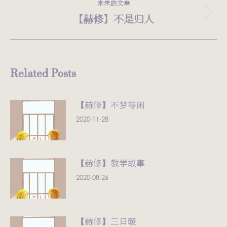
的
未来的文章
航
文
【赫修】不是归人
未
章：
来
的
文
Related Posts
章：
【赫修】不梦等闲
2020-11-28
【赫修】教学故事
2020-08-26
【赫修】三日暖