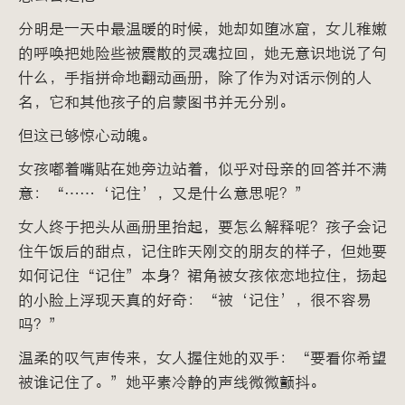
分明是一天中最温暖的时候，她却如堕冰窟，女儿稚嫩
的呼唤把她险些被震散的灵魂拉回，她无意识地说了句
什么，手指拼命地翻动画册，除了作为对话示例的人
名，它和其他孩子的启蒙图书并无分别。
但这已够惊心动魄。
女孩嘟着嘴贴在她旁边站着，似乎对母亲的回答并不满
意：“……‘记住’，又是什么意思呢？”
女人终于把头从画册里抬起，要怎么解释呢？孩子会记
住午饭后的甜点，记住昨天刚交的朋友的样子，但她要
如何记住“记住”本身？裙角被女孩依恋地拉住，扬起
的小脸上浮现天真的好奇：“被‘记住’，很不容易
吗？”
温柔的叹气声传来，女人握住她的双手：“要看你希望
被谁记住了。”她平素冷静的声线微微颤抖。