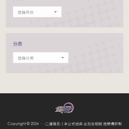
归
档
分类
分
类
Copyright © 2024 · -二律背反-|本公式站由 企划主柏锐 绝赞爆肝制