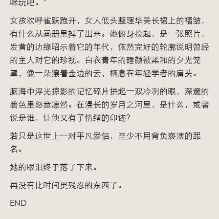
咪玩吧。”
女孩欢呼雀跃跑开，女人低头整理华美长裙上的褶皱，
有什么从画册里掉了出来。她俯身捡起，是一张照片，
发黄的边缘昭示着它的年代，依然完好的轮廓说明曾经
的主人对它的珍视。白衣青年的睡颜被柔和的夕光笼
罩，像一朵镶着金边的云，栖息在年轻学者的肩头。
脑海中浮光掠影的记忆碎片拼起一双冷冽的眼，深邃的
碧色里怒意凛然。在漫长的岁月之河里，是什么，或者
说是谁，让他又有了情绪的印迹？
若只是这世上一对平凡爱侣，至少不用背负亵渎的罪
名。
她的眼泪终于落了下来。
再没有比时间更残忍的东西了。
END