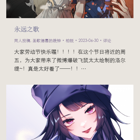
永远之歌
同人投稿
,
圣歌德嘉的晚钟
柏锐
2023-06-30
评论
大家劳动节快乐喔！！！！在这个节日将近的周
五，为大家带来了微博爆破飞鼠太太绘制的洛尔
缇~！真是太好看了——！！…