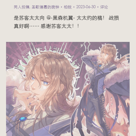
同人投稿
,
圣歌德嘉的晚钟
柏锐
2023-06-30
评论
是苏客太太向 @-黑森机翼- 太太约的稿！ 战损
真好啊…… 感谢苏客太太！！