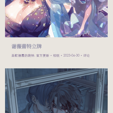
谢薇蕾特立牌
圣歌德嘉的晚钟
,
官方更新
柏锐
2023-06-30
评论