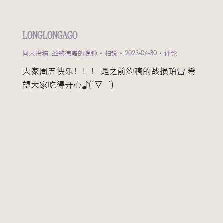
LONGLONGAGO
同人投稿
,
圣歌德嘉的晚钟
柏锐
2023-06-30
评论
大家周五快乐！！！ 是之前约稿的战损珀雷 希
望大家吃得开心♪(´▽｀)