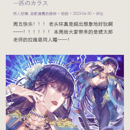
一匹のカラス
同人投稿
,
圣歌德嘉的晚钟
柏锐
2023-06-30
评论
周五快乐！！！ 老头环真是超出想象地好玩啊
——！！！！！！ 本周给大家带来的是琥太郎
老师的拉维恩同人喔——！