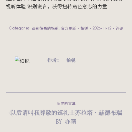
视听体验 识别谎言，获得扭转角色意志的力量
Categories:
圣歌德嘉的挽歌
,
官方更新
柏锐
2025-11-12
评论
作者：
柏锐
文
历史的文章
章
以后请叫我尊敬的巡礼士苏拉塔·赫德布瑞
历
BY 亦晴
导
史