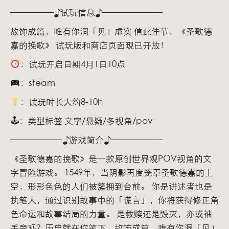
—————♪试玩信息♪———————
故饰成篇，唯有你洞「见」虚实 值此佳节，《圣歌德
嘉的挽歌》 试玩版和商店页面现已开放！
：试玩开启日期4月1日10点
：steam
：试玩时长大约8-10h
🕹：类型标签 文字/悬疑/多视角/pov
——————♪游戏简介♪——————
《圣歌德嘉的挽歌》是一款原创世界观POV视角的文
字冒险游戏。 1549年，当阴影再度笼罩圣歌德嘉的上
空，形形色色的人们被簇拥到台前。 你是讲述者也是
执笔人，通过识别故事中的「谎言」，你将获得修正角
色命运和故事结局的力量。 是救赎还是毁灭，亦或袖
手旁观？历史就在你笔下，故饰成篇，唯有你洞「见」