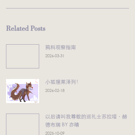
章：
来
的
文
Related Posts
章：
鸦科观察指南
2026-03-31
小狐狸莱泽列！
2026-02-18
以后请叫我尊敬的巡礼士苏拉塔·赫
德布瑞 BY 亦晴
2025-10-09