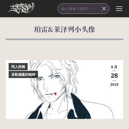
Search:
珀雷&莱泽列小头像
您在这里：
同人投稿
8 月
28
圣歌德嘉的晚钟
2019