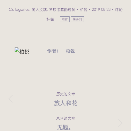
Categories:
同人投稿
,
圣歌德嘉的晚钟
柏锐
2019-08-28
评论
标签：
珀雷
莱泽列
作者：
柏锐
文
历史的文章
章
旅人和花
历
史
导
的
未来的文章
航
文
无题。
未