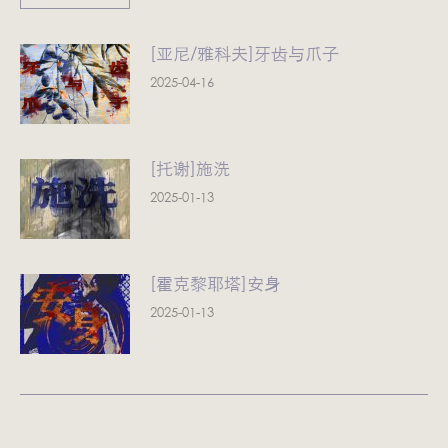
[亚尼/雅科夫]牙齿与爪子
2025-04-16
[托谢]施洗
2025-01-13
[霍克黎耶塔]安身
2025-01-13