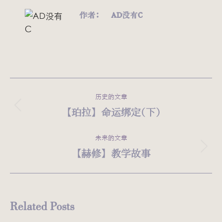
作者：
AD没有C
文
历史的文章
章
【珀拉】命运绑定(下)
历
史
导
的
未来的文章
航
文
【赫修】教学故事
未
章：
来
的
文
Related Posts
章：