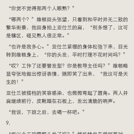
“你觉不觉得那两个人眼熟？”
“哪两个？”维顿回头张望，只看到和平时并无二致的
繁华街景，他回身拍上亚仕兰的肩，“别多想了，这可
是辖区，碰见熟人很正常。”
“也许是我多心。”亚仕兰紧绷的身体松弛下来，目光
转到维顿身上，“你的头发，平时打理不花时间吗？”
“哎？工作了还要管发型？你是教导主任吗？”维顿略
显夸张地做出惊讶表情，随即笑了出来，“我这可是天
生的！”
亚仕兰被搭档的笑容感染，也微微弯起了唇角。两人并
肩继续前行，皮靴踏在石板上，发出清脆的响声。
“我说，下班之后，去喝一杯吧。”
9.
“所以今天珀雷剪头发了吗？”舒华特坐在爱丽芙对