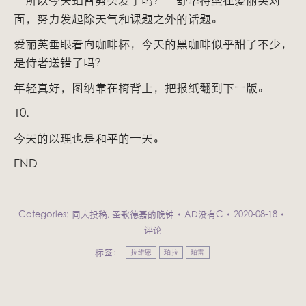
面，努力发起除天气和课题之外的话题。
爱丽芙垂眼看向咖啡杯，今天的黑咖啡似乎甜了不少，
是侍者送错了吗？
年轻真好，图纳靠在椅背上，把报纸翻到下一版。
10.
今天的以理也是和平的一天。
END
Categories:
同人投稿
,
圣歌德嘉的晚钟
AD没有C
2020-08-18
评论
标签：
拉维恩
珀拉
珀雷