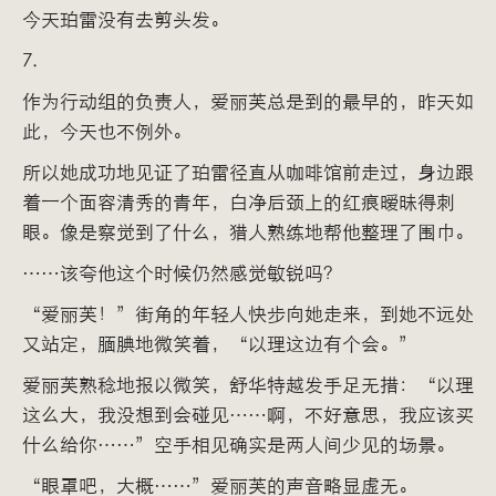
今天珀雷没有去剪头发。
7.
作为行动组的负责人，爱丽芙总是到的最早的，昨天如
此，今天也不例外。
所以她成功地见证了珀雷径直从咖啡馆前走过，身边跟
着一个面容清秀的青年，白净后颈上的红痕暧昧得刺
眼。像是察觉到了什么，猎人熟练地帮他整理了围巾。
……该夸他这个时候仍然感觉敏锐吗？
“爱丽芙！”街角的年轻人快步向她走来，到她不远处
又站定，腼腆地微笑着，“以理这边有个会。”
爱丽芙熟稔地报以微笑，舒华特越发手足无措：“以理
这么大，我没想到会碰见……啊，不好意思，我应该买
什么给你……”空手相见确实是两人间少见的场景。
“眼罩吧，大概……”爱丽芙的声音略显虚无。