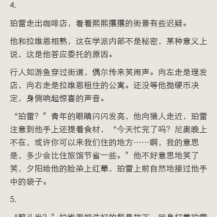
4.
珀雷走出咖啡店，看着熙熙攘攘的街景有些迟疑。
他和拉维恩相熟，这在学派内部不是秘密，某种意义上
说，这是他答应委托的原因。
行人如游鱼穿过街道，偶尔传来笑闹声。向左走是理发
店，向右走是拉维恩租住的公寓。还没等他抛硬币决
定，身侧响起惊喜的声音。
“珀雷？”青年的眼睛闪闪发亮，他向猎人走近，珀雷
注意到他手上还提着食材，“今天忙完了吗？尼奥晚上
不在，或许你可以来我们住的地方……啊，我的意思
是，多少会比住旅馆节省一些。”他不好意思地笑了
笑，夕阳给他的脸染上红晕，珀雷上前自然地接过他手
中的袋子。
5.
“剪头发？”拉维恩把洗好的餐具放下，回身打量珀雷