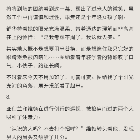
将将到场的图纳看到这一幕，露出了过来人的微笑。虽
然工作中再谨慎和理性，毕竟还是个年轻女孩子啊。
舒华特看她的眼光充满温柔，带着通达的理解而非高高
在上的怜惜：“是我考虑不周了，我这就去买。”
其实她大概不是想要用来替换，而是想遮住那只完好的
眼睛避免被闪瞎吧……图纳看着年轻学者的背影叹了口
气，小伙子，路还长啊。
不过看来今天不用加班了，可喜可贺。图纳找了个阳光
充沛的角落，展开报纸看了起来。
8.
亚仕兰和维顿在进行例行的巡视，被擦肩而过的两个人
吸引了注意力。
“认识的人吗？不去打个招呼？”维顿转头看他，发现
男人的眉头又皱紧了几分。