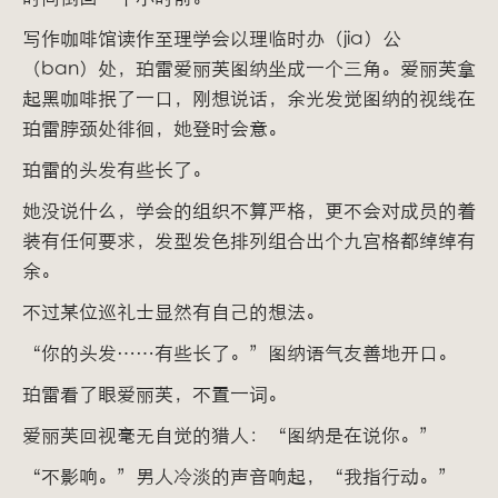
写作咖啡馆读作至理学会以理临时办（jia）公
（ban）处，珀雷爱丽芙图纳坐成一个三角。爱丽芙拿
起黑咖啡抿了一口，刚想说话，余光发觉图纳的视线在
珀雷脖颈处徘徊，她登时会意。
珀雷的头发有些长了。
她没说什么，学会的组织不算严格，更不会对成员的着
装有任何要求，发型发色排列组合出个九宫格都绰绰有
余。
不过某位巡礼士显然有自己的想法。
“你的头发……有些长了。”图纳语气友善地开口。
珀雷看了眼爱丽芙，不置一词。
爱丽芙回视毫无自觉的猎人：“图纳是在说你。”
“不影响。”男人冷淡的声音响起，“我指行动。”