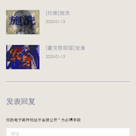
[托谢]施洗
2025-01-13
[霍克黎耶塔]安身
2025-01-13
发表回复
你的电子邮件地址不会被公开
*
为必填字段
评论