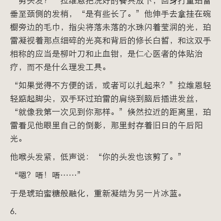
垂至颈侧的发梢，“是有些长了。”他伸手去拿挂在碗
橱旁边的毛巾，指尖将落未落的水珠闪着莹润的光，珀
雷凝视着那点细碎的光亮和背后的修长白皙，和这双手
相称的应当是柳叶刀和止血钳，是仁心医者的体贴治
疗，而不是什么理发工具。
“如果觉得不方便的话，或者可以扎起来？”拉维恩轻
轻踮起脚尖，双手环过珀雷的肩绕到脑后插进发丝，
“就像我第一次见到你那样。”倏然拉近的距离里，珀
雷看见他眼里自己的倒影，那里封存着旧日的午后阳
光。
他喉头发紧，低声说：“你的头发也该剪了。”
“嗯？唔！唔……”
于是琥珀蜜糖般融化，重新凝结为另一片冰蓝。
6.