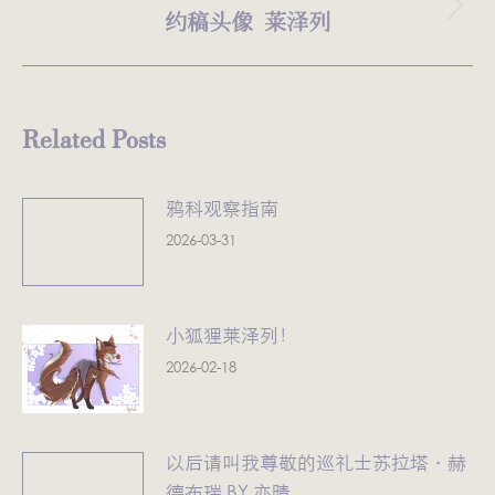
航
文
约稿头像 莱泽列
未
章：
来
的
文
Related Posts
章：
鸦科观察指南
2026-03-31
小狐狸莱泽列！
2026-02-18
以后请叫我尊敬的巡礼士苏拉塔·赫
德布瑞 BY 亦晴