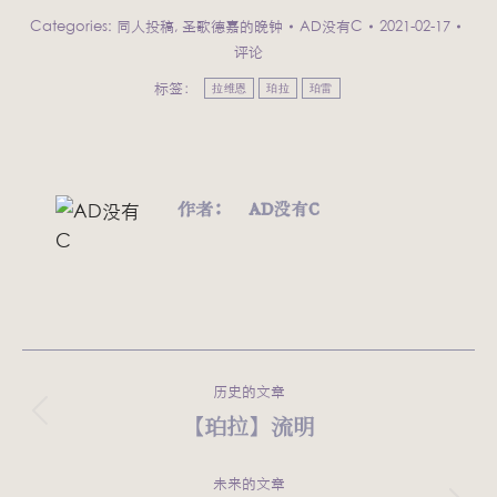
Categories:
同人投稿
,
圣歌德嘉的晚钟
AD没有C
2021-02-17
评论
标签：
拉维恩
珀拉
珀雷
作者：
AD没有C
文
历史的文章
章
【珀拉】流明
历
史
导
的
未来的文章