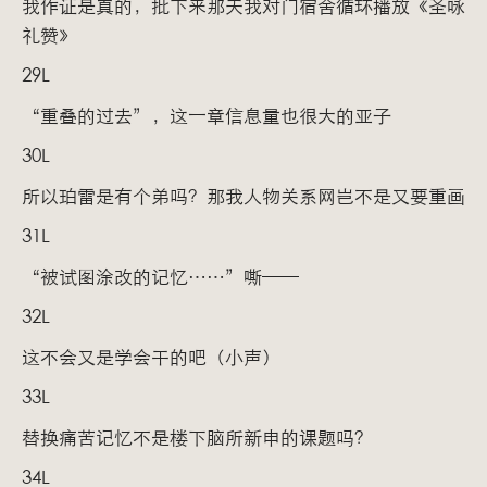
我作证是真的，批下来那天我对门宿舍循环播放《圣咏
礼赞》
29L
“重叠的过去”，这一章信息量也很大的亚子
30L
所以珀雷是有个弟吗？那我人物关系网岂不是又要重画
31L
“被试图涂改的记忆……”嘶——
32L
这不会又是学会干的吧（小声）
33L
替换痛苦记忆不是楼下脑所新申的课题吗？
34L