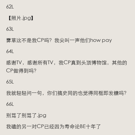
62L
【照片.jpg】
63L
雾草这不是我CP吗？我尖叫一声他们how pay
64L
感谢TV，感谢所有TV，我CP真到头顶博物馆，其他的
CP做得到吗？
65L
我就轻轻问一句，你们搞史同的也觉得同框即发糖吗？
66L
别骂了别骂了.jpg
我磕的另一对CP已经因为寿命论BE十年了