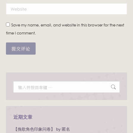
Website
Save my name, email, and website in this browser for the next
time I comment.
提交评论
Search:
近期文章
【挽歌角色印象问卷】 by 匿名