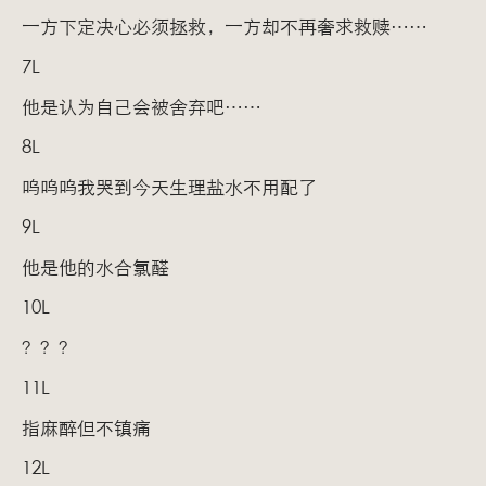
一方下定决心必须拯救，一方却不再奢求救赎……
7L
他是认为自己会被舍弃吧……
8L
呜呜呜我哭到今天生理盐水不用配了
9L
他是他的水合氯醛
10L
？？？
11L
指麻醉但不镇痛
12L