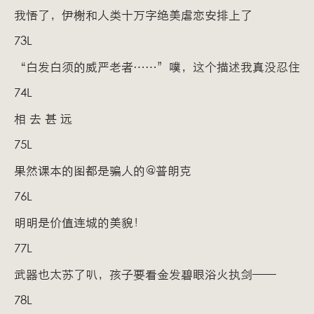
我悟了，伊榭和人类十万字绝美虐恋安排上了
73L
“白发白须的威严老者……”噗，这个描述我真没忍住
74L
相 去 甚 远
75L
果然课本的图都是骗人的@普朗克
76L
明明是价值连城的美貌！
77L
武器也太苏了叭，孩子要看金发碧眼浴火执剑——
78L