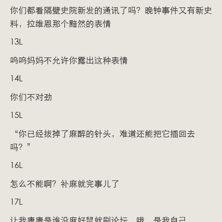
你们都看隔壁史院新发的通讯了吗？晚钟事件又有新史
料，拉维恩那个黯然的表情
13L
呜呜妈妈不允许你露出这种表情
14L
你们不对劲
15L
“你已经拔掉了麻醉的针头，难道还能把它插回去
吗？”
16L
怎么不能啊？补麻就完事儿了
17L
让我康康是谁没麻好鼠就刷论坛，哦，是我自己