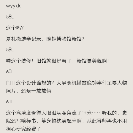
wyykk
58L
这个吗？
夏礼撒游学记录，晚钟博物馆新馆？
59L
哇这个装修！旧馆就很好看了，新馆更美貌啊！
60L
门口这个设计谁想的？大屏随机播放晚钟事件主要人物
照片，还是一放放俩
61L
这个高清度看得人眼泪从嘴角流了下来……听我的，史
院还写啥标书，等身抱枕卖起来啊，从此导师再也不用
担心研究经费了