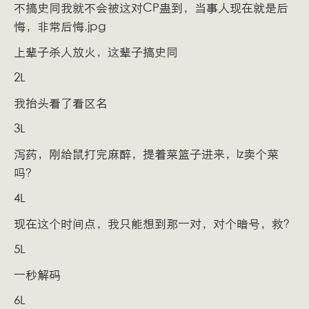
不搞史同我就不会被这对CP蛊到，当事人现在就是后
悔，非常后悔.jpg
上辈子杀人放火，这辈子搞史同
2L
我抬头看了看区名
3L
泻药，刚给鼠打完麻醉，提着菜篮子进来，lz卖个菜
吗？
4L
现在这个时间点，我只能想到那一对，对个暗号，救？
5L
一秒解码
6L