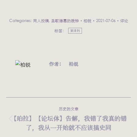
Categories:
同人投稿
,
圣歌德嘉的晚钟
柏锐
2021-07-06
评论
标签：
莱泽列
作者：
柏锐
文
历史的文章
章
【珀拉】【论坛体】告解，我错了我真的错
历
了，我从一开始就不应该搞史同
导
史