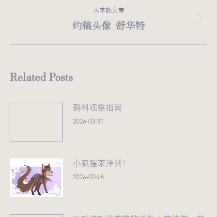
的
航
未来的文章
文
约稿头像 舒华特
未
章：
来
的
文
Related Posts
章：
鸦科观察指南
2026-03-31
小狐狸莱泽列！
2026-02-18