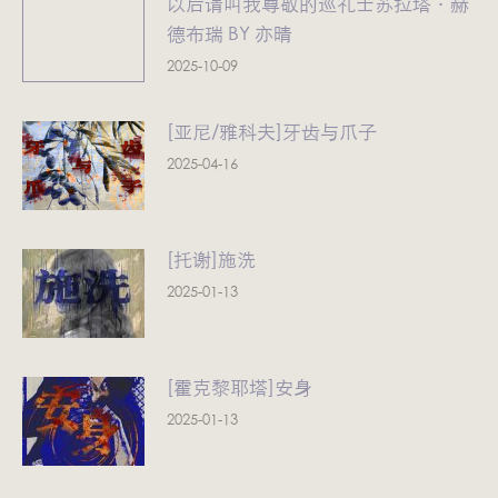
以后请叫我尊敬的巡礼士苏拉塔·赫
德布瑞 BY 亦晴
2025-10-09
[亚尼/雅科夫]牙齿与爪子
2025-04-16
[托谢]施洗
2025-01-13
[霍克黎耶塔]安身
2025-01-13