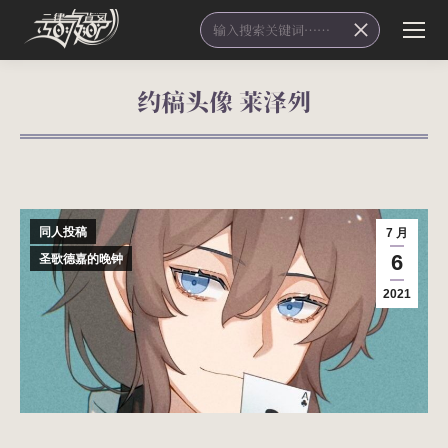
Search:
约稿头像 莱泽列
您在这里：
同人投稿
7 月
6
圣歌德嘉的晚钟
2021