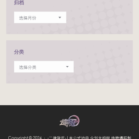
归档
归
档
分类
分
类
Copyright © 2024 · -二律背反-|本公式站由 企划主柏锐 绝赞爆肝制